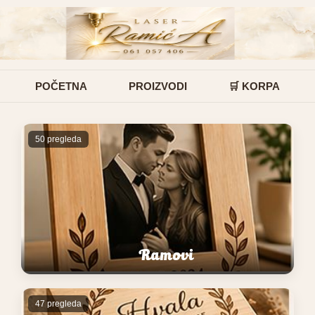
POČETNA
PROIZVODI
🛒 KORPA
50 pregleda
Ramovi
47 pregleda