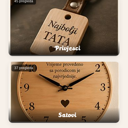
45 pregleda
Privjesci
37 pregleda
Satovi