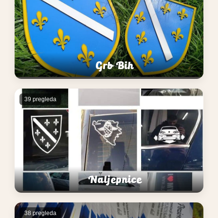
Grb Bih
39 pregleda
Naljepnice
38 pregleda