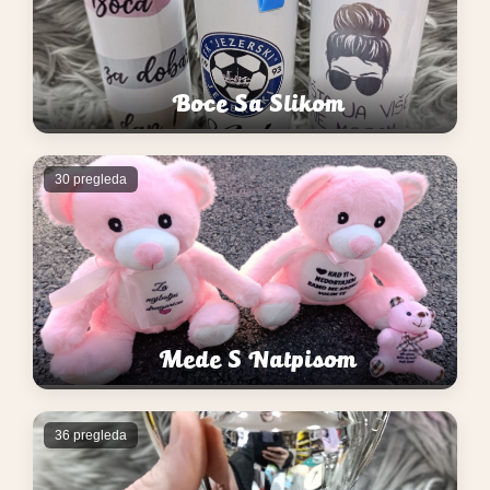
Boce Sa Slikom
30 pregleda
Mede S Natpisom
36 pregleda