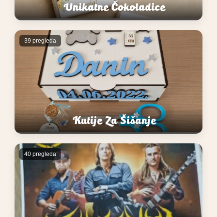
Unikatne Čokoladice
39 pregleda
Kutije Za Šišanje
40 pregleda