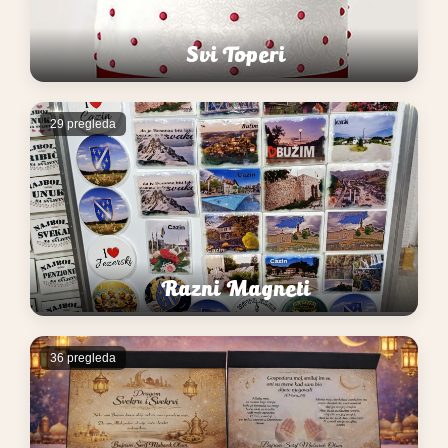
Svi Toperi
29 pregleda
Razni Magneti
36 pregleda