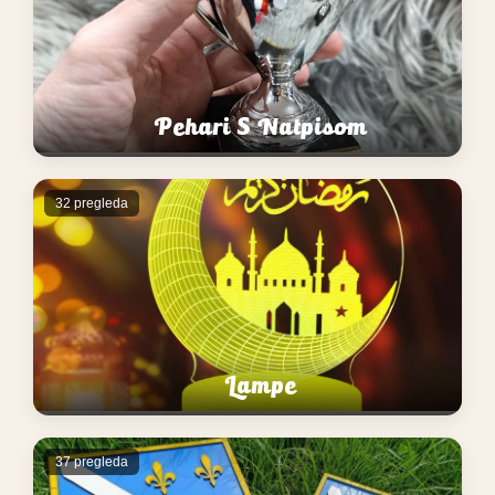
Pehari S Natpisom
32 pregleda
Lampe
37 pregleda