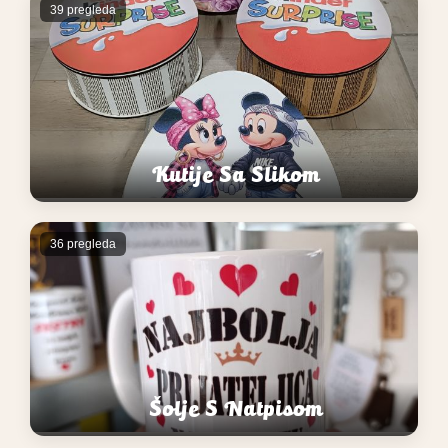
39 pregleda
Kutije Sa Slikom
36 pregleda
Šolje S Natpisom