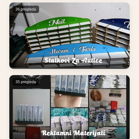
36 pregleda
Stalkovi Za Autice
35 pregleda
Reklamni Materijali